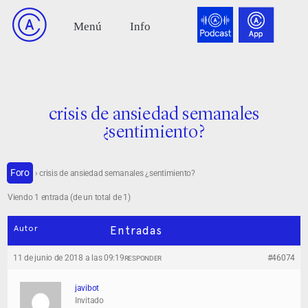
crisis de ansiedad semanales
¿sentimiento?
Foro
›
crisis de ansiedad semanales ¿sentimiento?
Viendo 1 entrada (de un total de 1)
Autor
Entradas
11 de junio de 2018 a las 09:19
#46074
RESPONDER
javibot
Invitado