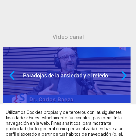
Vídeo canal
Ansiedad: supuestos cuestionables
Utilizamos Cookies propias y de terceros con las siguientes
finalidades: Fines estrictamente funcionales, para permitir la
navegación en la web. Fines analíticos, para mostrarte
publicidad (tanto general como personalizada) en base a un
perfil elaborado a partir de tus hábitos de navegación (p. ej.
Centro Sanitario Autorizado con el código E08737002