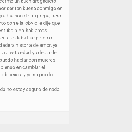
hacerme un buen drogadicto,
 por ser tan buena conmigo en
 graduacion de mi prepa, pero
o con ella, obvio le dije que
n estubo bien, hablamos
r si le daba like pero no
dadera historia de amor, ya
para esta edad ya debia de
o puedo hablar con mujeres
 pienso en cambiar el
 o bisexual y ya no puedo
ada no estoy seguro de nada