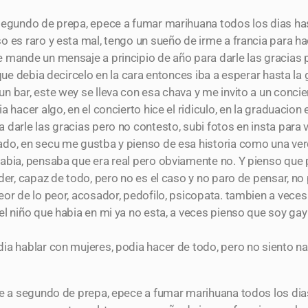
 segundo de prepa, epece a fumar marihuana todos los dias ha
o es raro y esta mal, tengo un sueño de irme a francia para 
 mande un mensaje a principio de año para darle las gracias
 que debia decircelo en la cara entonces iba a esperar hasta la
 bar, este wey se lleva con esa chava y me invito a un conciert
a hacer algo, en el concierto hice el ridiculo, en la graduacio
darle las gracias pero no contesto, subi fotos en insta para ve
do, en secu me gustba y pienso de esa historia como una ver
abia, pensaba que era real pero obviamente no. Y pienso que 
der, capaz de todo, pero no es el caso y no paro de pensar, n
eor de lo peor, acosador, pedofilo, psicopata. tambien a veces
l niño que habia en mi ya no esta, a veces pienso que soy gay
ia hablar con mujeres, podia hacer de todo, pero no siento n
re a segundo de prepa, epece a fumar marihuana todos los dia