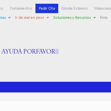
os
Tratamientos
Pedir Cita
Dónde Estamos
Videocana
mas
Ir de mal en peor
Soluciones y Recursos
Foro
AYUDA PORFAVOR!!