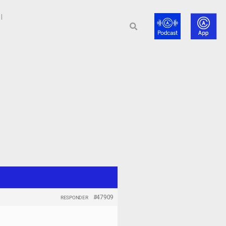
l
#47909
RESPONDER