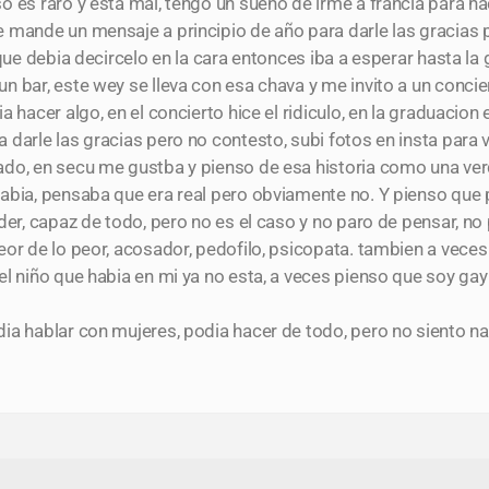
o es raro y esta mal, tengo un sueño de irme a francia para 
 mande un mensaje a principio de año para darle las gracias
 que debia decircelo en la cara entonces iba a esperar hasta la
 bar, este wey se lleva con esa chava y me invito a un conciert
a hacer algo, en el concierto hice el ridiculo, en la graduacio
darle las gracias pero no contesto, subi fotos en insta para ve
do, en secu me gustba y pienso de esa historia como una ver
abia, pensaba que era real pero obviamente no. Y pienso que 
der, capaz de todo, pero no es el caso y no paro de pensar, n
eor de lo peor, acosador, pedofilo, psicopata. tambien a veces
l niño que habia en mi ya no esta, a veces pienso que soy gay
ia hablar con mujeres, podia hacer de todo, pero no siento n