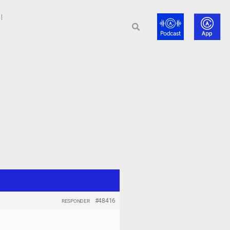
l
#48416
RESPONDER