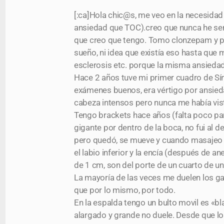
[:ca]Hola chic@s, me veo en la necesidad
ansiedad que TOC).creo que nunca he sen
que creo que tengo. Tomo clonzepam y par
sueño, ni idea que existía eso hasta q
esclerosis etc. porque la misma ansieda
Hace 2 años tuve mi primer cuadro de Sín
exámenes buenos, era vértigo por ansied
cabeza intensos pero nunca me había vist
Tengo brackets hace años (falta poco para
gigante por dentro de la boca, no fui al
pero quedó, se mueve y cuando masajeo 
el labio inferior y la encía (después de
de 1 cm, son del porte de un cuarto de una
La mayoría de las veces me duelen los ga
que por lo mismo, por todo.
En la espalda tengo un bulto movil es «bl
alargado y grande no duele. Desde que l