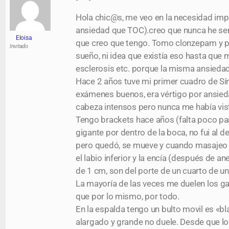
Hola chic@s, me veo en la necesidad imp
ansiedad que TOC).creo que nunca he sen
Eloisa
que creo que tengo. Tomo clonzepam y par
Invitado
sueño, ni idea que existía eso hasta q
esclerosis etc. porque la misma ansieda
Hace 2 años tuve mi primer cuadro de Sín
exámenes buenos, era vértigo por ansied
cabeza intensos pero nunca me había vist
Tengo brackets hace años (falta poco para
gigante por dentro de la boca, no fui al
pero quedó, se mueve y cuando masajeo 
el labio inferior y la encía (después de
de 1 cm, son del porte de un cuarto de una
La mayoría de las veces me duelen los ga
que por lo mismo, por todo.
En la espalda tengo un bulto movil es «bl
alargado y grande no duele. Desde que l