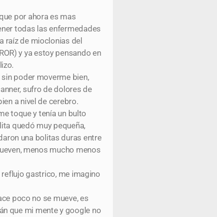
nque por ahora es mas
tener todas las enfermedades
 raíz de mioclonias del
RROR) y ya estoy pensando en
izo.
a sin poder moverme bien,
nner, sufro de dolores de
ien a nivel de cerebro.
me toque y tenía un bulto
olita quedó muy pequeña,
aron una bolitas duras entre
se mueven, menos mucho menos
 reflujo gastrico, me imagino
 hace poco no se mueve, es
rán que mi mente y google no