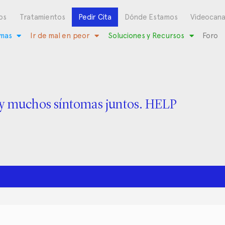
os
Tratamientos
Pedir Cita
Dónde Estamos
Videocana
mas
Ir de mal en peor
Soluciones y Recursos
Foro
y muchos síntomas juntos. HELP