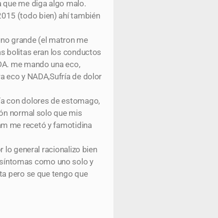
a que me diga algo malo.
015 (todo bien) ahí también
uno grande (el matron me
as bolitas eran los conductos
ADA. me mando una eco,
ra eco y NADA,Sufría de dolor
día con dolores de estomago,
ión normal solo que mis
am me recetó y famotidina
 lo general racionalizo bien
 síntomas como uno solo y
sta pero se que tengo que