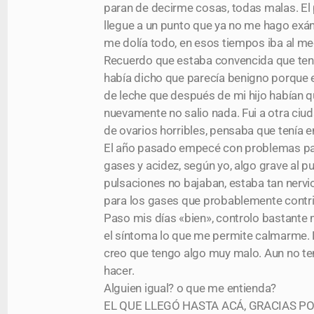
paran de decirme cosas, todas malas. El 
llegue a un punto que ya no me hago exá
me dolía todo, en esos tiempos iba al me
Recuerdo que estaba convencida que ten
había dicho que parecía benigno porque e
de leche que después de mi hijo habían 
nuevamente no salio nada. Fui a otra ciu
de ovarios horribles, pensaba que tenía
El año pasado empecé con problemas para
gases y acidez, según yo, algo grave al 
pulsaciones no bajaban, estaba tan nerv
para los gases que probablemente contri
Paso mis días «bien», controlo bastante m
el síntoma lo que me permite calmarme
creo que tengo algo muy malo. Aun no ten
hacer.
Alguien igual? o que me entienda?
EL QUE LLEGÓ HASTA ACÁ, GRACIAS P