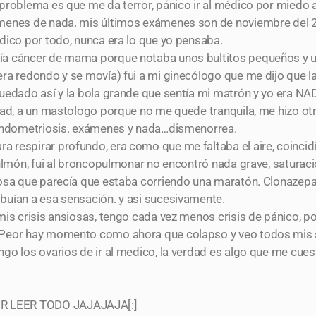
problema es que me da terror, pánico ir al médico por miedo 
menes de nada. mis últimos exámenes son de noviembre del 2
dico por todo, nunca era lo que yo pensaba.
ía cáncer de mama porque notaba unos bultitos pequeños y 
ra redondo y se movía) fui a mi ginecólogo que me dijo que l
quedado así y la bola grande que sentía mi matrón y yo era N
dad, a un mastologo porque no me quede tranquila, me hizo ot
 endometriosis. exámenes y nada…dismenorrea.
 respirar profundo, era como que me faltaba el aire, coinci
pulmón, fui al broncopulmonar no encontró nada grave, saturac
iosa que parecía que estaba corriendo una maratón. Clonazep
buían a esa sensación. y asi sucesivamente.
is crisis ansiosas, tengo cada vez menos crisis de pánico, por
. Peor hay momento como ahora que colapso y veo todos mis
go los ovarios de ir al medico, la verdad es algo que me cue
R LEER TODO JAJAJAJA[:]