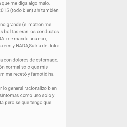
a que me diga algo malo.
015 (todo bien) ahí también
uno grande (el matron me
as bolitas eran los conductos
ADA. me mando una eco,
ra eco y NADA,Sufría de dolor
día con dolores de estomago,
ión normal solo que mis
am me recetó y famotidina
 lo general racionalizo bien
 síntomas como uno solo y
sta pero se que tengo que