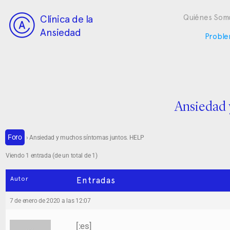
Clínica de la
Quiénes Som
Ansiedad
Proble
Ansiedad 
Foro
›
Ansiedad y muchos síntomas juntos. HELP
Viendo 1 entrada (de un total de 1)
Autor
Entradas
7 de enero de 2020 a las 12:07
[:es]