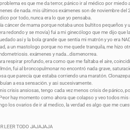
problema es que me da terror, pánico ir al médico por miedo 
menes de nada. mis últimos exámenes son de noviembre del 2
dico por todo, nunca era lo que yo pensaba.
ía cáncer de mama porque notaba unos bultitos pequeños y 
ra redondo y se movía) fui a mi ginecólogo que me dijo que l
quedado así y la bola grande que sentía mi matrón y yo era N
dad, a un mastologo porque no me quede tranquila, me hizo ot
 endometriosis. exámenes y nada…dismenorrea.
 respirar profundo, era como que me faltaba el aire, coinci
pulmón, fui al broncopulmonar no encontró nada grave, saturac
iosa que parecía que estaba corriendo una maratón. Clonazep
buían a esa sensación. y asi sucesivamente.
is crisis ansiosas, tengo cada vez menos crisis de pánico, por
. Peor hay momento como ahora que colapso y veo todos mis
go los ovarios de ir al medico, la verdad es algo que me cue
OR LEER TODO JAJAJAJA