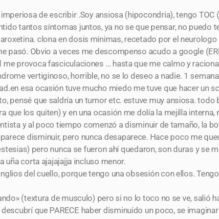
 imperiosa de escribir .Soy ansiosa (hipocondria), tengo TO
tido tantos síntomas juntos, ya no se que pensar, no puedo 
oxetina. clona en dosis mínimas, recetado por el neurologo a
ue me pasó. Obvio a veces me descompenso acudo a google (E
d me provoca fasciculaciones … hasta que me calmo y racional
drome vertiginoso, horrible, no se lo deseo a nadie. 1 seman
ad.en esa ocasión tuve mucho miedo me tuve que hacer un sca
o, pensé que saldría un tumor etc. estuve muy ansiosa. todo b
 que los quiten) y en una ocasión me dolía la mejilla interna, 
 dentista y al poco tiempo comenzó a disminuir de tamaño, la b
parece disminuir, pero nunca desaparece. Hace poco me qued
 anestesias) pero nunca se fueron ahí quedaron, son duras y 
 uña corta ajajajajja incluso menor.
nglios del cuello, porque tengo una obsesión con ellos. Tengo
ando» (textura de musculo) pero si no lo toco no se ve, salió
o descubrí que PARECE haber disminuido un poco, se imagina