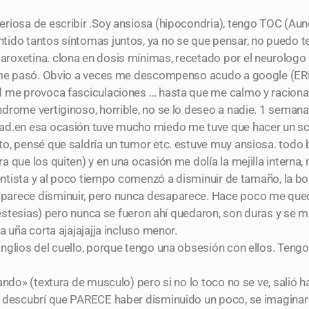
eriosa de escribir .Soy ansiosa (hipocondria), tengo TOC (Au
tido tantos síntomas juntos, ya no se que pensar, no puedo 
oxetina. clona en dosis mínimas, recetado por el neurologo a
ue me pasó. Obvio a veces me descompenso acudo a google (E
d me provoca fasciculaciones … hasta que me calmo y racional
drome vertiginoso, horrible, no se lo deseo a nadie. 1 seman
ad.en esa ocasión tuve mucho miedo me tuve que hacer un sca
o, pensé que saldría un tumor etc. estuve muy ansiosa. todo b
 que los quiten) y en una ocasión me dolía la mejilla interna, 
 dentista y al poco tiempo comenzó a disminuir de tamaño, la b
parece disminuir, pero nunca desaparece. Hace poco me qued
 anestesias) pero nunca se fueron ahí quedaron, son duras y 
 uña corta ajajajajja incluso menor.
nglios del cuello, porque tengo una obsesión con ellos. Tengo
ando» (textura de musculo) pero si no lo toco no se ve, salió
o descubrí que PARECE haber disminuido un poco, se imagina