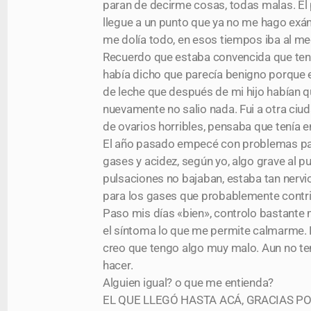
paran de decirme cosas, todas malas. El 
llegue a un punto que ya no me hago exá
me dolía todo, en esos tiempos iba al me
Recuerdo que estaba convencida que ten
había dicho que parecía benigno porque e
de leche que después de mi hijo habían 
nuevamente no salio nada. Fui a otra ciu
de ovarios horribles, pensaba que tenía
El año pasado empecé con problemas para
gases y acidez, según yo, algo grave al 
pulsaciones no bajaban, estaba tan nerv
para los gases que probablemente contri
Paso mis días «bien», controlo bastante m
el síntoma lo que me permite calmarme
creo que tengo algo muy malo. Aun no ten
hacer.
Alguien igual? o que me entienda?
EL QUE LLEGÓ HASTA ACÁ, GRACIAS PO