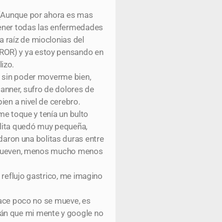
C (Aunque por ahora es mas
tener todas las enfermedades
 raíz de mioclonias del
RROR) y ya estoy pensando en
izo.
a sin poder moverme bien,
nner, sufro de dolores de
ien a nivel de cerebro.
me toque y tenía un bulto
olita quedó muy pequeña,
aron una bolitas duras entre
se mueven, menos mucho menos
 reflujo gastrico, me imagino
 hace poco no se mueve, es
rán que mi mente y google no