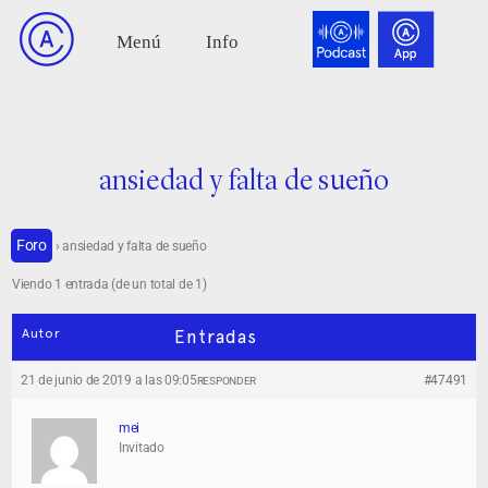
ansiedad y falta de sueño
Foro
›
ansiedad y falta de sueño
Viendo 1 entrada (de un total de 1)
Autor
Entradas
21 de junio de 2019 a las 09:05
#47491
RESPONDER
mei
Invitado