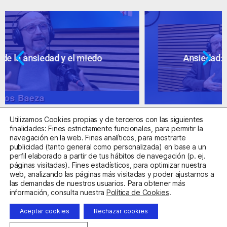
Ansiedad: supuestos cuestionables
Utilizamos Cookies propias y de terceros con las siguientes
finalidades: Fines estrictamente funcionales, para permitir la
navegación en la web. Fines analíticos, para mostrarte
publicidad (tanto general como personalizada) en base a un
perfil elaborado a partir de tus hábitos de navegación (p. ej.
Centro Sanitario Autorizado con el código E08737002
páginas visitadas). Fines estadísticos, para optimizar nuestra
web, analizando las páginas más visitadas y poder ajustarnos a
las demandas de nuestros usuarios. Para obtener más
Aviso Legal
Política de Privacidad
Política de Cookies
información, consulta nuestra
Política de Cookies
.
Condiciones Generales de Contratación
Aceptar cookies
Rechazar cookies
Clínica de la Ansiedad. Teléfonos:
932263020
y
918299392
.