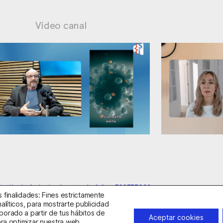
Vídeo canal
nsiedad: supuestos cuestionables
Ansiedad: 
anitario Autorizado con el código E08737002
 finalidades: Fines estrictamente
alíticos, para mostrarte publicidad
borado a partir de tus hábitos de
idad
Política de Cookies
Condiciones Generales de Contratac
Aceptar cookies
ara optimizar nuestra web,