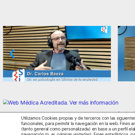
Paradojas de la ansiedad y el miedo
A
Centro S
Utilizamos Cookies propias y de terceros con las siguientes
funcionales, para permitir la navegación en la web. Fines an
(tanto general como personalizada) en base a un perfil ela
Aviso Legal
Política de Privac
navegación (p. ej. páginas visitadas). Fines estadísticos, p