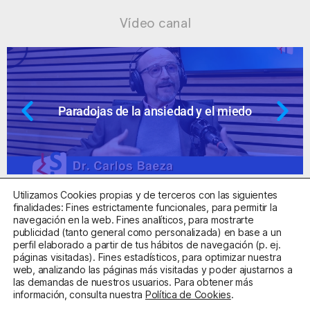
Vídeo canal
Paradojas de la ansiedad y el miedo
Utilizamos Cookies propias y de terceros con las siguientes
finalidades: Fines estrictamente funcionales, para permitir la
navegación en la web. Fines analíticos, para mostrarte
publicidad (tanto general como personalizada) en base a un
perfil elaborado a partir de tus hábitos de navegación (p. ej.
Centro Sanitario Autorizado con el código E08737002
páginas visitadas). Fines estadísticos, para optimizar nuestra
web, analizando las páginas más visitadas y poder ajustarnos a
las demandas de nuestros usuarios. Para obtener más
Aviso Legal
Política de Privacidad
Política de Cookies
información, consulta nuestra
Política de Cookies
.
Condiciones Generales de Contratación