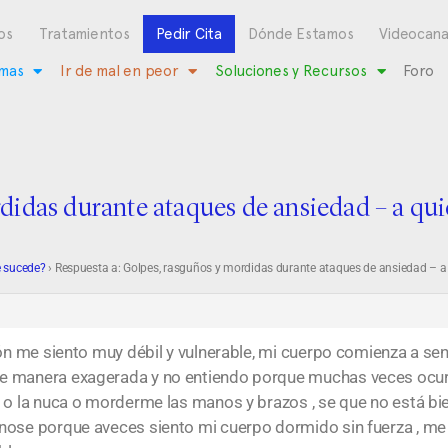
os
Tratamientos
Pedir Cita
Dónde Estamos
Videocana
mas
Ir de mal en peor
Soluciones y Recursos
Foro
didas durante ataques de ansiedad – a qui
e sucede?
›
Respuesta a: Golpes, rasguños y mordidas durante ataques de ansiedad – a
azón me siento muy débil y vulnerable, mi cuerpo comienza a s
e manera exagerada y no entiendo porque muchas veces ocurr
 o la nuca o morderme las manos y brazos , se que no está bie
nose porque aveces siento mi cuerpo dormido sin fuerza , me