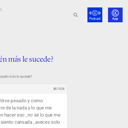
l
én más le sucede?
 quién más le sucede?
#61934
entirse pesado y como
e de la nada y lo que me
n hacer eso , no sé lo que me
 siento cansada , aveces solo