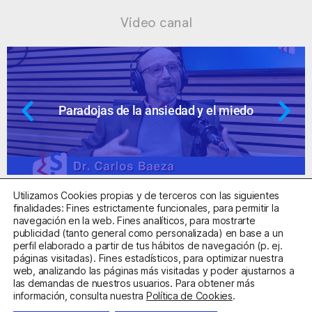
Vídeo canal
nsiedad y el miedo
Ansiedad: supuest
Utilizamos Cookies propias y de terceros con las siguientes
finalidades: Fines estrictamente funcionales, para permitir la
navegación en la web. Fines analíticos, para mostrarte
publicidad (tanto general como personalizada) en base a un
perfil elaborado a partir de tus hábitos de navegación (p. ej.
Centro Sanitario Autorizado con el código E08737002
páginas visitadas). Fines estadísticos, para optimizar nuestra
web, analizando las páginas más visitadas y poder ajustarnos a
las demandas de nuestros usuarios. Para obtener más
Aviso Legal
Política de Privacidad
Política de Cookies
información, consulta nuestra
Política de Cookies
.
Condiciones Generales de Contratación