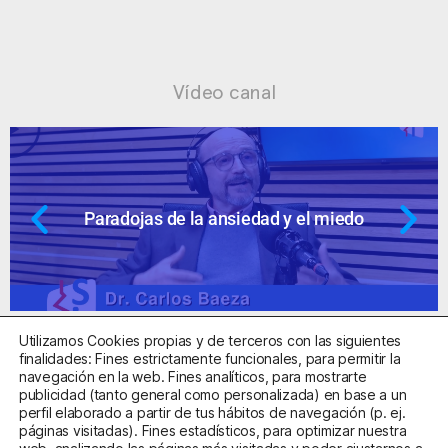
Vídeo canal
Paradojas de la ansiedad y el miedo
Utilizamos Cookies propias y de terceros con las siguientes
finalidades: Fines estrictamente funcionales, para permitir la
navegación en la web. Fines analíticos, para mostrarte
publicidad (tanto general como personalizada) en base a un
perfil elaborado a partir de tus hábitos de navegación (p. ej.
Centro Sanitario Autorizado con el código E08737002
páginas visitadas). Fines estadísticos, para optimizar nuestra