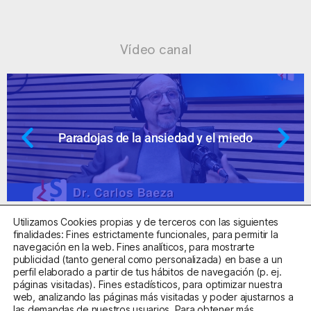
Vídeo canal
Paradojas de la ansiedad y el miedo
Utilizamos Cookies propias y de terceros con las siguientes
finalidades: Fines estrictamente funcionales, para permitir la
navegación en la web. Fines analíticos, para mostrarte
publicidad (tanto general como personalizada) en base a un
perfil elaborado a partir de tus hábitos de navegación (p. ej.
Centro Sanitario Autorizado con el código E08737002
páginas visitadas). Fines estadísticos, para optimizar nuestra
web, analizando las páginas más visitadas y poder ajustarnos a
las demandas de nuestros usuarios. Para obtener más