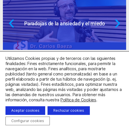
Paradojas de la ansiedad y el miedo
Utilizamos Cookies propias y de terceros con las siguientes
finalidades: Fines estrictamente funcionales, para permitir la
navegación en la web. Fines analíticos, para mostrarte
publicidad (tanto general como personalizada) en base a un
perfil elaborado a partir de tus hábitos de navegación (p. ej.
Centro Sanitario Autorizado con el código E08737002
páginas visitadas). Fines estadísticos, para optimizar nuestra
web, analizando las páginas más visitadas y poder ajustarnos a
las demandas de nuestros usuarios. Para obtener más
Aviso Legal
Política de Privacidad
Política de Cookies
información, consulta nuestra
Política de Cookies
.
Condiciones Generales de Contratación
Aceptar cookies
Rechazar cookies
Clínica de la Ansiedad. Teléfonos:
932263020
y
918299392
.
Correo:
info@clinicadeansiedad.com
Configurar cookies