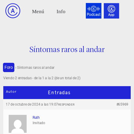
Síntomas raros al andar
Foro
›
Síntomas raros al andar
Viendo 2 entradas - de la 1 a la 2 (de un total de 2)
Autor
Entradas
17 de octubre de 2024 a las 19:07
#65969
RESPONDER
Ruth
Invitado