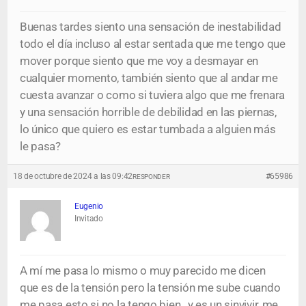
Buenas tardes siento una sensación de inestabilidad
todo el día incluso al estar sentada que me tengo que
mover porque siento que me voy a desmayar en
cualquier momento, también siento que al andar me
cuesta avanzar o como si tuviera algo que me frenara
y una sensación horrible de debilidad en las piernas,
lo único que quiero es estar tumbada a alguien más
le pasa?
18 de octubre de 2024 a las 09:42
#65986
RESPONDER
Eugenio
Invitado
A mí me pasa lo mismo o muy parecido me dicen
que es de la tensión pero la tensión me sube cuando
me pasa esto si no la tengo bien , y es un sinvivir, me