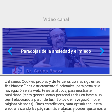
Vídeo canal
Paradojas de la ansiedad y el miedo
Utilizamos Cookies propias y de terceros con las siguientes
finalidades: Fines estrictamente funcionales, para permitir la
navegación en la web. Fines analíticos, para mostrarte
publicidad (tanto general como personalizada) en base a un
perfil elaborado a partir de tus hábitos de navegación (p. ej.
Centro Sanitario Autorizado con el código E08737002
páginas visitadas). Fines estadísticos, para optimizar nuestra
web, analizando las páginas más visitadas y poder ajustarnos a