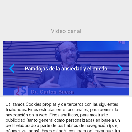
Vídeo canal
Paradojas de la ansiedad y el miedo
Utilizamos Cookies propias y de terceros con las siguientes
finalidades: Fines estrictamente funcionales, para permitir la
navegación en la web. Fines analíticos, para mostrarte
publicidad (tanto general como personalizada) en base a un
perfil elaborado a partir de tus hábitos de navegación (p. ej.
Centro Sanitario Autorizado con el código E08737002
páginas visitadas). Fines estadísticos, para optimizar nuestra