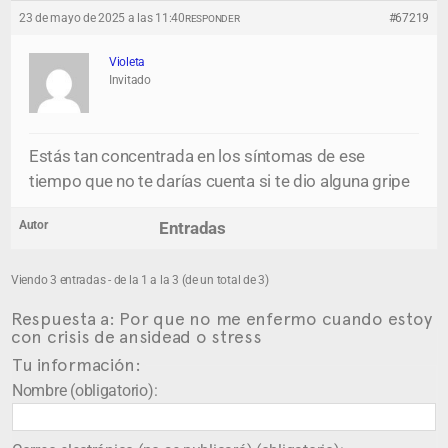
23 de mayo de 2025 a las 11:40
#67219
RESPONDER
Violeta
Invitado
Estás tan concentrada en los síntomas de ese
tiempo que no te darías cuenta si te dio alguna gripe
Autor
Entradas
Viendo 3 entradas - de la 1 a la 3 (de un total de 3)
Respuesta a: Por que no me enfermo cuando estoy
con crisis de ansidead o stress
Tu información:
Nombre (obligatorio):