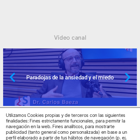
Vídeo canal
Paradojas de la ansiedad y el miedo
Utilizamos Cookies propias y de terceros con las siguientes
finalidades: Fines estrictamente funcionales, para permitir la
navegación en la web. Fines analíticos, para mostrarte
publicidad (tanto general como personalizada) en base a un
perfil elaborado a partir de tus hábitos de navegación (p. ej.
Centro Sanitario Autorizado con el código E08737002