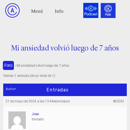
Mi ansiedad volvió luego de 7 años
Foro
›
Mi ansiedad volvió luego de 7 años
Viendo 1 entrada (de un total de 1)
Autor
Entradas
21 de mayo de 2024 a las 13:44
#65261
RESPONDER
Jose
Invitado