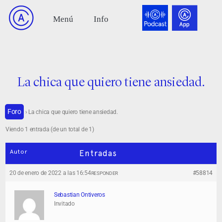
La chica que quiero tiene ansiedad.
Foro
›
La chica que quiero tiene ansiedad.
Viendo 1 entrada (de un total de 1)
Autor
Entradas
20 de enero de 2022 a las 16:54
#58814
RESPONDER
Sebastian Ontiveros
Invitado