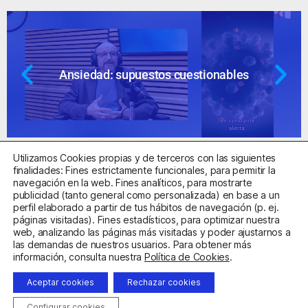
Ansiedad: supuestos cuestionables
Utilizamos Cookies propias y de terceros con las siguientes
finalidades: Fines estrictamente funcionales, para permitir la
navegación en la web. Fines analíticos, para mostrarte
publicidad (tanto general como personalizada) en base a un
perfil elaborado a partir de tus hábitos de navegación (p. ej.
Centro Sanitario Autorizado con el código E08737002
páginas visitadas). Fines estadísticos, para optimizar nuestra
web, analizando las páginas más visitadas y poder ajustarnos a
las demandas de nuestros usuarios. Para obtener más
Aviso Legal
Política de Privacidad
Política de Cookies
información, consulta nuestra
Política de Cookies
.
Condiciones Generales de Contratación
Aceptar cookies
Rechazar cookies
Clínica de la Ansiedad. Teléfonos:
932263020
y
918299392
.
Correo:
info@clinicadeansiedad.com
Configurar cookies