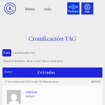
Cronificación TAG
Foro
›
Cronificación TAG
Viendo 2 entradas - de la 1 a la 2 (de un total de 2)
Autor
Entradas
17 de octubre de 2024 a las 18:59
#65946
RESPONDER
José Luis
Invitado