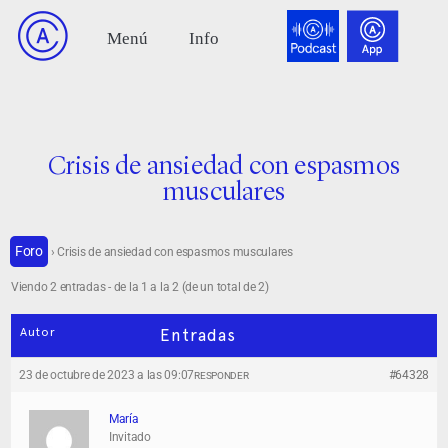
Crisis de ansiedad con espasmos
musculares
Foro
›
Crisis de ansiedad con espasmos musculares
Viendo 2 entradas - de la 1 a la 2 (de un total de 2)
Autor
Entradas
23 de octubre de 2023 a las 09:07
#64328
RESPONDER
María
Invitado