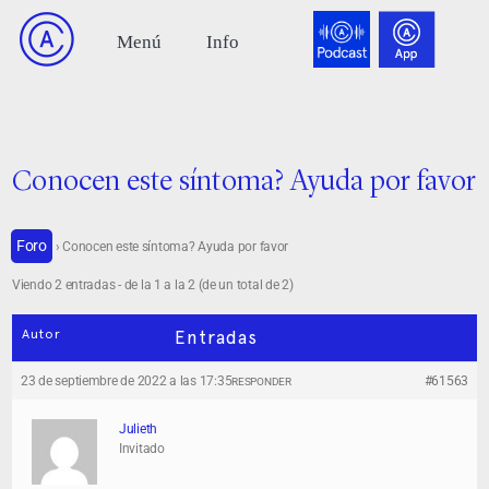
Conocen este síntoma? Ayuda por favor
Foro
›
Conocen este síntoma? Ayuda por favor
Viendo 2 entradas - de la 1 a la 2 (de un total de 2)
Autor
Entradas
23 de septiembre de 2022 a las 17:35
#61563
RESPONDER
Julieth
Invitado