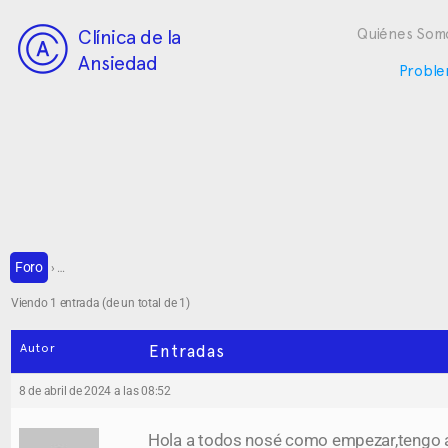
Clínica de la
Quiénes Som
Ansiedad
Proble
Foro
›
…
Viendo 1 entrada (de un total de 1)
Autor
Entradas
8 de abril de 2024 a las 08:52
Hola a todos nosé como empezar,tengo 