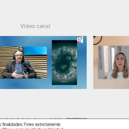
Vídeo canal
: supuestos cuestionables
Ansiedad: manejo
anitario Autorizado con el código E08737002
 finalidades: Fines estrictamente