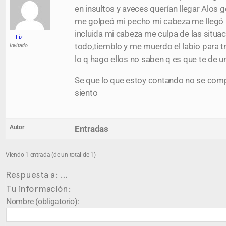
en insultos y aveces querían llegar Alos
me golpeó mi pecho mi cabeza me llegó h
incluida mi cabeza me culpa de las situaci
Liz
todo,tiemblo y me muerdo el labio para 
Invitado
lo q hago ellos no saben q es que te de u
Se que lo que estoy contando no se comp
siento
Autor
Entradas
Viendo 1 entrada (de un total de 1)
Respuesta a: …
Tu información:
Nombre (obligatorio):