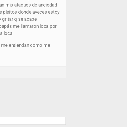
dan mis ataques de anciedad
e pleitos donde aveces estoy
y gritar q se acabe
 papás me llamaron loca por
ás loca
y q me entiendan como me