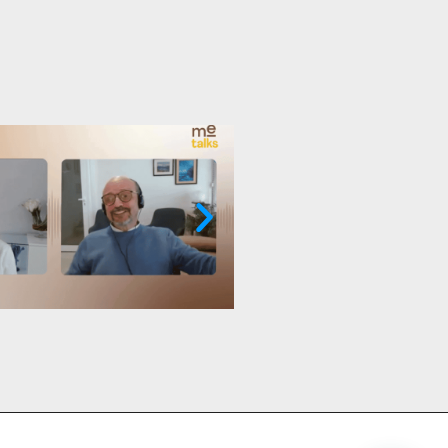
Sesgos cognitivos: qué so
 contraproducente
actúan