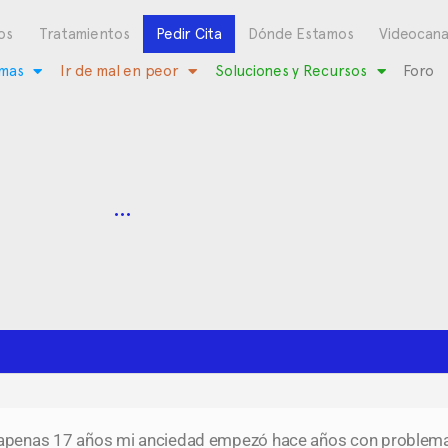
os
Tratamientos
Pedir Cita
Dónde Estamos
Videocana
mas
Ir de mal en peor
Soluciones y Recursos
Foro
…
apenas 17 años mi anciedad empezó hace años con problemas