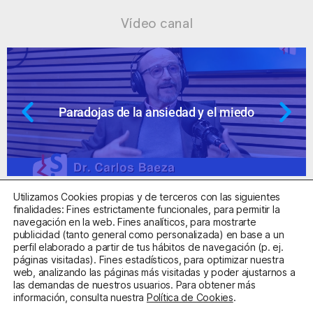
Vídeo canal
Paradojas de la ansiedad y el miedo
Utilizamos Cookies propias y de terceros con las siguientes
finalidades: Fines estrictamente funcionales, para permitir la
navegación en la web. Fines analíticos, para mostrarte
publicidad (tanto general como personalizada) en base a un
perfil elaborado a partir de tus hábitos de navegación (p. ej.
Centro Sanitario Autorizado con el código E08737002
páginas visitadas). Fines estadísticos, para optimizar nuestra
web, analizando las páginas más visitadas y poder ajustarnos a
las demandas de nuestros usuarios. Para obtener más
Aviso Legal
Política de Privacidad
Política de Cookies
información, consulta nuestra
Política de Cookies
.
Condiciones Generales de Contratación