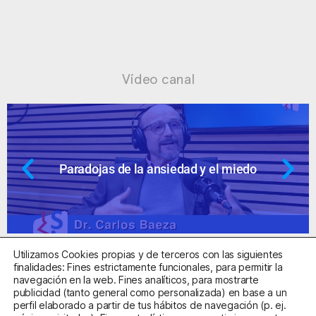
Vídeo canal
Paradojas de la ansiedad y el miedo
Utilizamos Cookies propias y de terceros con las siguientes
finalidades: Fines estrictamente funcionales, para permitir la
navegación en la web. Fines analíticos, para mostrarte
publicidad (tanto general como personalizada) en base a un
perfil elaborado a partir de tus hábitos de navegación (p. ej.
Centro Sanitario Autorizado con el código E08737002