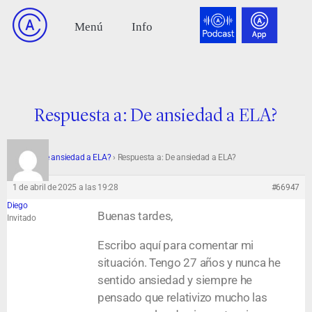
Respuesta a: De ansiedad a ELA?
Foro
›
De ansiedad a ELA?
›
Respuesta a: De ansiedad a ELA?
1 de abril de 2025 a las 19:28
#66947
Diego
Buenas tardes,
Invitado
Escribo aquí para comentar mi
situación. Tengo 27 años y nunca he
sentido ansiedad y siempre he
pensado que relativizo mucho las