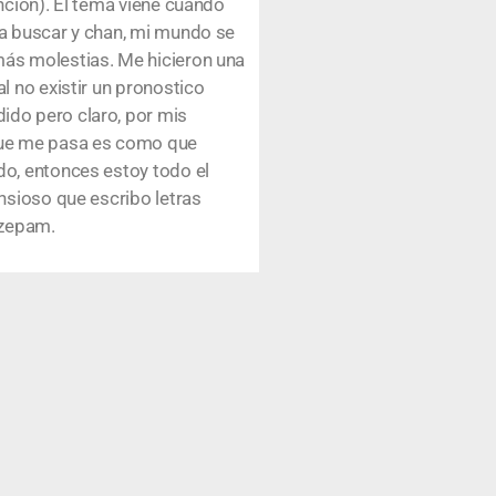
nción). El tema viene cuando
 a buscar y chan, mi mundo se
más molestias. Me hicieron una
l no existir un pronostico
ido pero claro, por mis
 que me pasa es como que
do, entonces estoy todo el
nsioso que escribo letras
azepam.