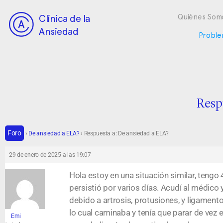
Clínica de la
Quiénes Som
Ansiedad
Proble
Resp
Foro
›
De ansiedad a ELA?
›
Respuesta a: De ansiedad a ELA?
29 de enero de 2025 a las 19:07
Hola estoy en una situación similar, teng
persistió por varios días. Acudí al médi
debido a artrosis, protusiones, y ligament
lo cual caminaba y tenía que parar de v
Emi