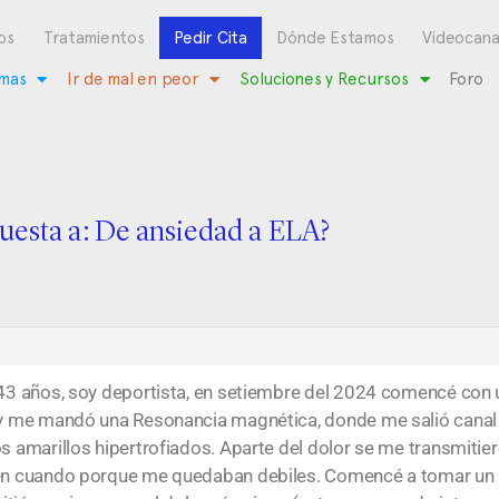
os
Tratamientos
Pedir Cita
Dónde Estamos
Videocana
mas
Ir de mal en peor
Soluciones y Recursos
Foro
uesta a: De ansiedad a ELA?
o 43 años, soy deportista, en setiembre del 2024 comencé con
co y me mandó una Resonancia magnética, donde me salió cana
os amarillos hipertrofiados. Aparte del dolor se me transmitie
ez en cuando porque me quedaban debiles. Comencé a tomar u