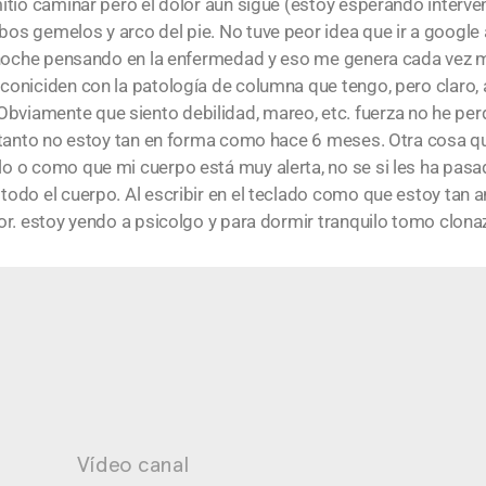
itió caminar pero el dolor aún sigue (estoy esperando interve
s gemelos y arco del pie. No tuve peor idea que ir a google
y noche pensando en la enfermedad y eso me genera cada vez 
niciden con la patología de columna que tengo, pero claro, a
iamente que siento debilidad, mareo, etc. fuerza no he perd
o tanto no estoy tan en forma como hace 6 meses. Otra cosa
 o como que mi cuerpo está muy alerta, no se si les ha pasa
odo el cuerpo. Al escribir en el teclado como que estoy tan a
or. estoy yendo a psicolgo y para dormir tranquilo tomo clon
Vídeo canal