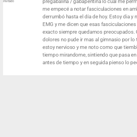
pregabalina / gabapentina lo cual me perm
Invitado
me empecé a notar fasciculaciones en ambo
derrumbó hasta el día de hoy. Estoy dia 
EMG y me dicen que esas fasciculaciones co
exacto siempre quedamos preocupados. Obv
dolores no pude ir mas al gimnasio por l
estoy nervioso y me noto como que tiemblo
tiempo mirandome, sintiendo que pasa en t
antes de tiempo y en seguida pienso lo pe