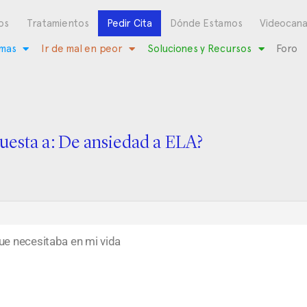
os
Tratamientos
Pedir Cita
Dónde Estamos
Videocana
mas
Ir de mal en peor
Soluciones y Recursos
Foro
uesta a: De ansiedad a ELA?
ue necesitaba en mi vida