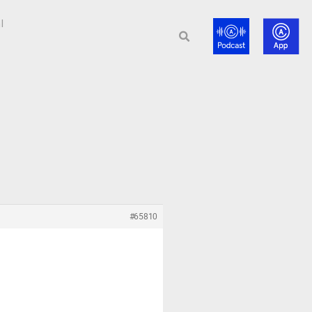
l
#65810