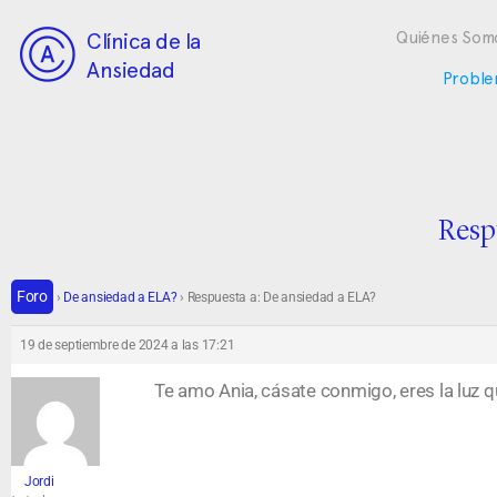
Clínica de la
Quiénes Som
Ansiedad
Proble
Resp
Foro
›
De ansiedad a ELA?
›
Respuesta a: De ansiedad a ELA?
19 de septiembre de 2024 a las 17:21
Te amo Ania, cásate conmigo, eres la luz q
Jordi