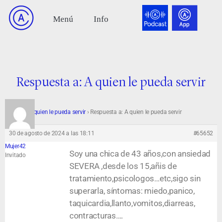
Respuesta a: A quien le pueda servir
Foro
›
A quien le pueda servir
›
Respuesta a: A quien le pueda servir
30 de agosto de 2024 a las 18:11
#65652
Mujer42
Soy una chica de 43 años,con ansiedad
Invitado
SEVERA ,desde los 15,añis de
tratamiento,psicologos…etc,sigo sin
superarla, síntomas: miedo,panico,
taquicardia,llanto,vomitos,diarreas,
contracturas….