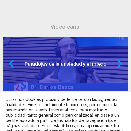
Vídeo canal
Paradojas de la ansiedad y el miedo
Utilizamos Cookies propias y de terceros con las siguientes
finalidades: Fines estrictamente funcionales, para permitir la
navegación en la web. Fines analíticos, para mostrarte
publicidad (tanto general como personalizada) en base a un
perfil elaborado a partir de tus hábitos de navegación (p. ej.
Centro Sanitario Autorizado con el código E08737002
páginas visitadas). Fines estadísticos, para optimizar nuestra
web, analizando las páginas más visitadas y poder ajustarnos a