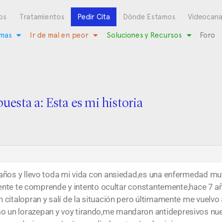
os
Tratamientos
Pedir Cita
Dónde Estamos
Videocana
mas
Ir de mal en peor
Soluciones y Recursos
Foro
uesta a: Esta es mi historia
 años y llevo toda mi vida con ansiedad,es una enfermedad m
a gente te comprende y intento ocultar constantemente,hace 7 
citalopran y salí de la situación pero últimamente me vuelvo 
o un lorazepan y voy tirando,me mandaron antidepresivos n