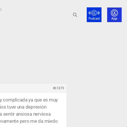
l
#61879
uy complicada ya que es muy
años tuve una depresión
a sentir ansiosa nerviosa
uevamente pero me da miedo