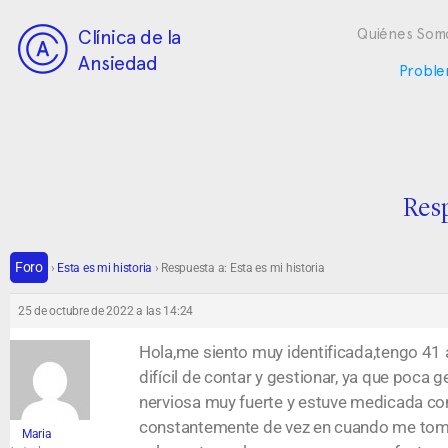
Clínica de la
Quiénes Som
Ansiedad
Proble
Resp
Foro
›
Esta es mi historia
›
Respuesta a: Esta es mi historia
25 de octubre de 2022 a las 14:24
Hola,me siento muy identificada,tengo 41
difícil de contar y gestionar, ya que poc
nerviosa muy fuerte y estuve medicada con 
constantemente de vez en cuando me tom
Maria