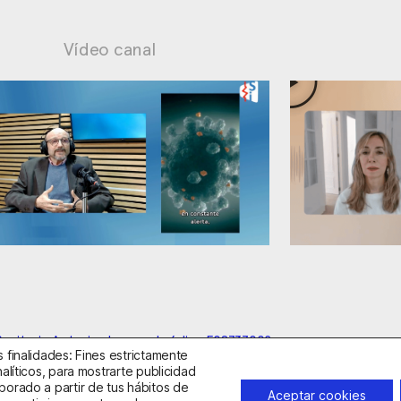
Vídeo canal
ionables
Ansiedad: manejo contraproducent
anitario Autorizado con el código E08737002
 finalidades: Fines estrictamente
alíticos, para mostrarte publicidad
borado a partir de tus hábitos de
idad
Política de Cookies
Condiciones Generales de Contratac
Aceptar cookies