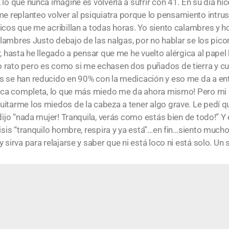
lo que nunca imaginé es volverla a sufrir con 41. En su día hic
replanteo volver al psiquiatra porque lo pensamiento intrusi
sicos que me acribillan a todas horas. Yo siento calambres y 
Calambres Justo debajo de las nalgas, por no hablar se los pic
r, hasta he llegado a pensar que me he vuelto alérgica al pape
o rato pero es como si me echasen dos puñados de tierra y 
s se han reducido en 90% con la medicación y eso me da a en
ítica completa, lo que más miedo me da ahora mismo! Pero mi
quitarme los miedos de la cabeza a tener algo grave. Le pedí
 dijo “nada mujer! Tranquila, verás como estás bien de todo!”
risis “tranquilo hombre, respira y ya está”…en fin…siento muc
 sirva para relajarse y saber que ni está loco ni está solo. Un 