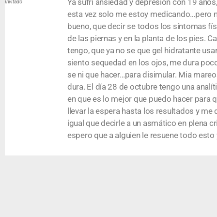
Ya sufrí ansiedad y depresión con 19 años, 
Invitado
esta vez solo me estoy medicando…pero me 
bueno, que decir se todos los síntomas fí
de las piernas y en la planta de los pies. 
tengo, que ya no se que gel hidratante usa
siento sequedad en los ojos, me dura poc
se ni que hacer…para disimular. Mia mareo
dura. El día 28 de octubre tengo una anal
en que es lo mejor que puedo hacer para 
llevar la espera hasta los resultados y me
igual que decirle a un asmático en plena c
espero que a alguien le resuene todo esto y