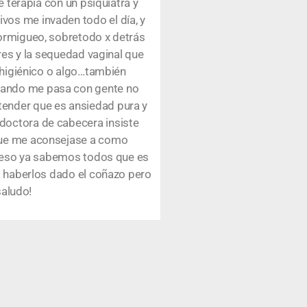
e terapia con un psiquiatra y
vos me invaden todo el día, y
hormigueo, sobretodo x detrás
ores y la sequedad vaginal que
l higiénico o algo…también
cuando me pasa con gente no
tender que es ansiedad pura y
 doctora de cabecera insiste
 que me aconsejase a como
 Y eso ya sabemos todos que es
ho haberlos dado el coñazo pero
saludo!