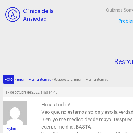
Clínica de la
Quiénes Som
Ansiedad
Proble
Respu
Foro
›
mis mil y un sintomas
›
Respuesta a: mis mil y un sintomas
17 de octubre de 2022 a las 14:45
Hola a todos!
Veo que, no estamos solos y eso la verdad
Bien, yo me medico desde mayo. Después de
cuerpo me dijo, BASTA!
Mylos