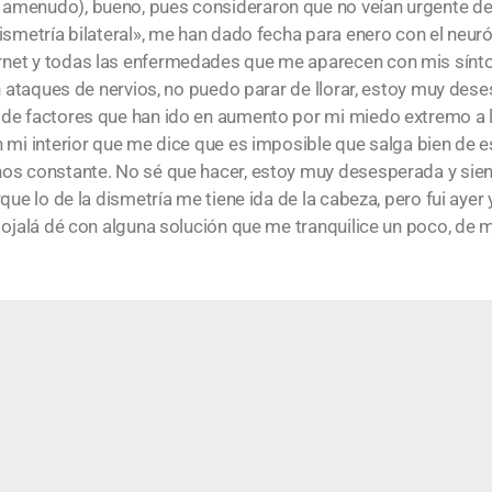
amenudo), bueno, pues consideraron que no veían urgente de
ismetría bilateral», me han dado fecha para enero con el neu
net y todas las enfermedades que me aparecen con mis síntom
on ataques de nervios, no puedo parar de llorar, estoy muy des
 de factores que han ido en aumento por mi miedo extremo a
 mi interior que me dice que es imposible que salga bien de e
nos constante. No sé que hacer, estoy muy desesperada y sie
que lo de la dismetría me tiene ida de la cabeza, pero fui ayer
y ojalá dé con alguna solución que me tranquilice un poco, de