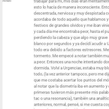
trabajar para mí, mis días eran mentalme
Invitado
esto lo hacía de manera inconsciente. En
descentrada, nerviosa y muy despistada c
acordaba de todo aquello que hablamos y a
festivos de grandes olvidos y me iban vi
y cada día me encontraba peor, hasta el p
perdiendo la cabeza y que algo muy grave 
blanco por segundos y ya decidí acudir a U
todo era debido a factores estresores. Me 
tormento. Me empecé a notar también muy m
a peor. Entonces una noche intentando do
dormida. Volví a Urgencias, estaba muy blo
todo, (la vez anterior tampoco, pero me dij
que me costaba acertar los puntos del móv
al notar que la dismetría iba en aumento y
primeras tuvieron más presente mis palabr
tac o una resonancia), también una analíti
anteriores, normal, pensé, si me cuesta c