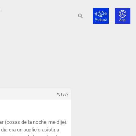
l
#61377
r (cosas de la noche, me dije).
a era un suplicio asistir a