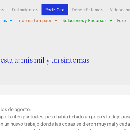
os
Tratamientos
Pedir Cita
Dónde Estamos
Videocana
mas
Ir de mal en peor
Soluciones y Recursos
Foro
esta a: mis mil y un sintomas
ios de agosto.
portantes puntuales, pero había bebido un poco y lo dejé pasa
 un nuevo trabajo donde las cosas se dieron muy mal y cada dí