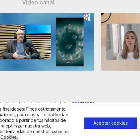
Vídeo canal
ionables
Ansiedad: manejo contraproducent
anitario Autorizado con el código E08737002
 finalidades: Fines estrictamente
alíticos, para mostrarte publicidad
borado a partir de tus hábitos de
idad
Política de Cookies
Condiciones Generales de Contratac
Aceptar cookies
ara optimizar nuestra web,
 las demandas de nuestros usuarios.
fonos:
932263020
y
918299392
. Correo:
info@clinicadeansiedad.com
e Cookies
.