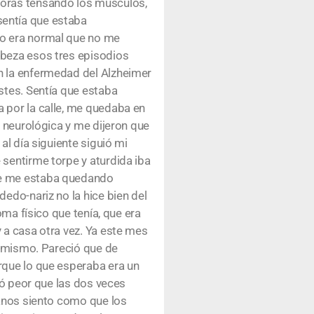
horas tensando los músculos,
sentía que estaba
no era normal que no me
abeza esos tres episodios
n la enfermedad del Alzheimer
stes. Sentía que estaba
 por la calle, me quedaba en
l neurológica y me dijeron que
al día siguiente siguió mi
sentirme torpe y aturdida iba
se me estaba quedando
edo-nariz no la hice bien del
oma físico que tenía, que era
 a casa otra vez. Ya este mes
r mismo. Pareció que de
rque lo que esperaba era un
ió peor que las dos veces
manos siento como que los