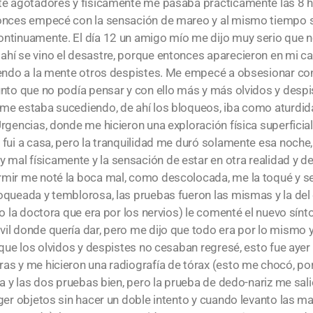
nte agotadores y físicamente me pasaba prácticamente las 8 
tonces empecé con la sensación de mareo y al mismo tiempo 
ontinuamente. El día 12 un amigo mío me dijo muy serio que 
hí se vino el desastre, porque entonces aparecieron en mi c
niendo a la mente otros despistes. Me empecé a obsesionar co
unto que no podía pensar y con ello más y más olvidos y despi
me estaba sucediendo, de ahí los bloqueos, iba como aturdida
rgencias, donde me hicieron una exploración física superficia
fui a casa, pero la tranquilidad me duró solamente esa noche, 
al físicamente y la sensación de estar en otra realidad y de 
rmir me noté la boca mal, como descolocada, me la toqué y 
queada y temblorosa, las pruebas fueron las mismas y la del d
o la doctora que era por los nervios) le comenté el nuevo sínt
il donde quería dar, pero me dijo que todo era por lo mismo y
 que los olvidos y despistes no cesaban regresé, esto fue aye
as y me hicieron una radiografía de tórax (esto me chocó, po
ca y las dos pruebas bien, pero la prueba de dedo-nariz me sal
oger objetos sin hacer un doble intento y cuando levanto las 