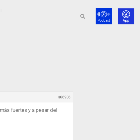
l
#66906
más fuertes y a pesar del