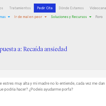
os
Tratamientos
Pedir Cita
Dónde Estamos
Videocana
mas
Ir de mal en peor
Soluciones y Recursos
Foro
puesta a: Recaída ansiedad
 estres muy alta y mi madre no lo entiende, cada vez me dan 
ue podria hacer? ¿Podeis ayudarme porfa?