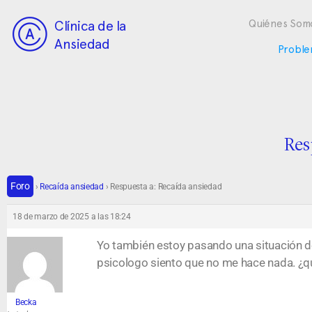
Clínica de la
Quiénes Som
Ansiedad
Proble
Res
Foro
›
Recaída ansiedad
›
Respuesta a: Recaída ansiedad
18 de marzo de 2025 a las 18:24
Yo también estoy pasando una situación de
psicologo siento que no me hace nada. ¿q
Becka