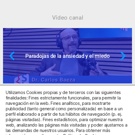
Vídeo canal
Paradojas de la ansiedad y el miedo
Utilizamos Cookies propias y de terceros con las siguientes
finalidades: Fines estrictamente funcionales, para permitir la
navegación en la web. Fines analíticos, para mostrarte
publicidad (tanto general como personalizada) en base a un
perfil elaborado a partir de tus hábitos de navegación (p. ej.
Centro Sanitario Autorizado con el código E08737002
páginas visitadas). Fines estadísticos, para optimizar nuestra
web, analizando las páginas más visitadas y poder ajustarnos a
las demandas de nuestros usuarios. Para obtener más
Aviso Legal
Política de Privacidad
Política de Cookies