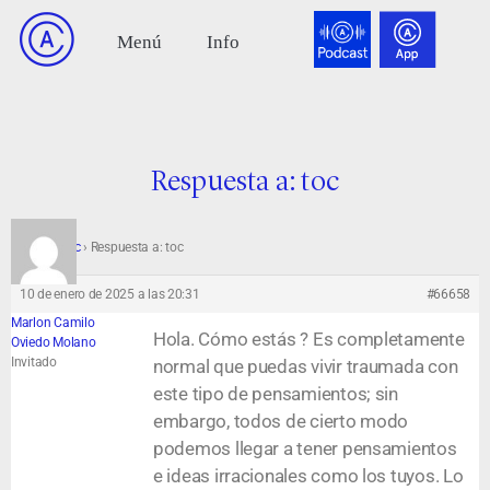
Respuesta a: toc
Foro
›
toc
›
Respuesta a: toc
10 de enero de 2025 a las 20:31
#66658
Marlon Camilo
Hola. Cómo estás ? Es completamente
Oviedo Molano
Invitado
normal que puedas vivir traumada con
este tipo de pensamientos; sin
embargo, todos de cierto modo
podemos llegar a tener pensamientos
e ideas irracionales como los tuyos. Lo