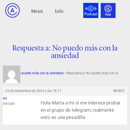
Respuesta a: No puedo más con la
ansiedad
Foro
›
No puedo más con la ansiedad
›
Respuesta a: No puedo más con la
ansiedad
23 de septiembre de 2024 a las 18:11
#65837
Ari
Hola Marta a mi si me interesa probar
Invitado
en el grupo de telegram, realmente
esto es una pesadilla