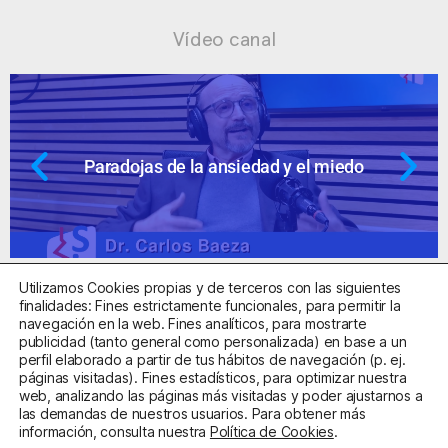
Vídeo canal
Paradojas de la ansiedad y el miedo
Utilizamos Cookies propias y de terceros con las siguientes
finalidades: Fines estrictamente funcionales, para permitir la
navegación en la web. Fines analíticos, para mostrarte
publicidad (tanto general como personalizada) en base a un
perfil elaborado a partir de tus hábitos de navegación (p. ej.
Centro Sanitario Autorizado con el código E08737002
páginas visitadas). Fines estadísticos, para optimizar nuestra
web, analizando las páginas más visitadas y poder ajustarnos a
las demandas de nuestros usuarios. Para obtener más
Aviso Legal
Política de Privacidad
Política de Cookies
información, consulta nuestra
Política de Cookies
.
Condiciones Generales de Contratación