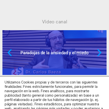
Vídeo canal
Paradojas de la ansiedad y el miedo
Utilizamos Cookies propias y de terceros con las siguientes
finalidades: Fines estrictamente funcionales, para permitir la
navegación en la web. Fines analíticos, para mostrarte
publicidad (tanto general como personalizada) en base a un
perfil elaborado a partir de tus hábitos de navegación (p. ej.
Centro Sanitario Autorizado con el código E08737002
páginas visitadas). Fines estadísticos, para optimizar nuestra
web, analizando las páginas más visitadas y poder ajustarnos a