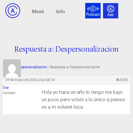
Respuesta a: Despersonalizacion
Foro
›
Despersonalizacion
›
Respuesta a: Despersonalizacion
29 de mayo de 2024 a las 08:18
#65318
Day
Hola yo hace un año lo tengo me bajo
Invitado
un poco pero volvió y lo único q pienso
es a m volveré loca