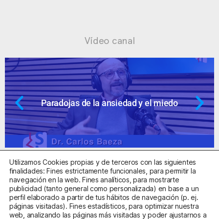
Vídeo canal
Paradojas de la ansiedad y el miedo
Utilizamos Cookies propias y de terceros con las siguientes
finalidades: Fines estrictamente funcionales, para permitir la
navegación en la web. Fines analíticos, para mostrarte
publicidad (tanto general como personalizada) en base a un
perfil elaborado a partir de tus hábitos de navegación (p. ej.
Centro Sanitario Autorizado con el código E08737002
páginas visitadas). Fines estadísticos, para optimizar nuestra
web, analizando las páginas más visitadas y poder ajustarnos a