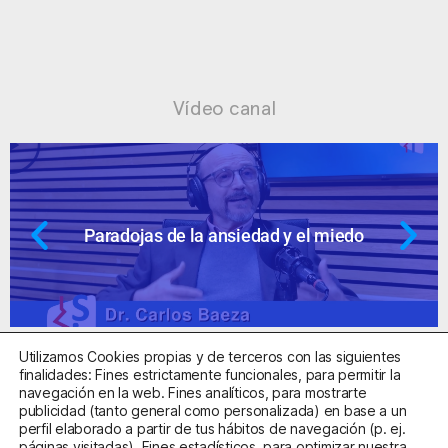
Vídeo canal
Paradojas de la ansiedad y el miedo
Utilizamos Cookies propias y de terceros con las siguientes
finalidades: Fines estrictamente funcionales, para permitir la
navegación en la web. Fines analíticos, para mostrarte
publicidad (tanto general como personalizada) en base a un
perfil elaborado a partir de tus hábitos de navegación (p. ej.
Centro Sanitario Autorizado con el código E08737002
páginas visitadas). Fines estadísticos, para optimizar nuestra