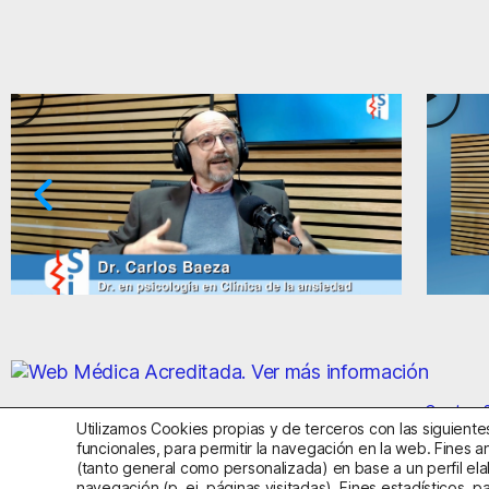
dojas de la ansiedad y el miedo
Ansiedad: s
Centro S
Utilizamos Cookies propias y de terceros con las siguientes
funcionales, para permitir la navegación en la web. Fines an
(tanto general como personalizada) en base a un perfil ela
Aviso Legal
Política de Privac
navegación (p. ej. páginas visitadas). Fines estadísticos, p