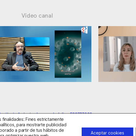
Vídeo canal
upuestos cuestionables
Ansiedad: manejo co
anitario Autorizado con el código E08737002
 finalidades: Fines estrictamente
alíticos, para mostrarte publicidad
borado a partir de tus hábitos de
idad
Política de Cookies
Condiciones Generales de Contratac
Aceptar cookies
ara optimizar nuestra web,