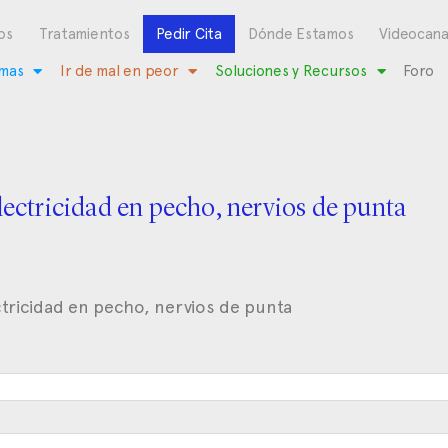
os
Tratamientos
Pedir Cita
Dónde Estamos
Videocana
mas
Ir de mal en peor
Soluciones y Recursos
Foro
lectricidad en pecho, nervios de punta
tricidad en pecho, nervios de punta