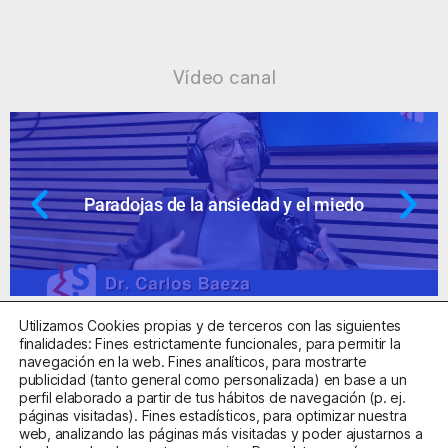
Vídeo canal
Paradojas de la ansiedad y el miedo
Utilizamos Cookies propias y de terceros con las siguientes
finalidades: Fines estrictamente funcionales, para permitir la
navegación en la web. Fines analíticos, para mostrarte
publicidad (tanto general como personalizada) en base a un
perfil elaborado a partir de tus hábitos de navegación (p. ej.
Centro Sanitario Autorizado con el código E08737002
páginas visitadas). Fines estadísticos, para optimizar nuestra
web, analizando las páginas más visitadas y poder ajustarnos a