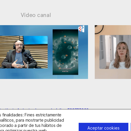
Vídeo canal
: supuestos cuestionables
Ansiedad: manejo
anitario Autorizado con el código E08737002
 finalidades: Fines estrictamente
alíticos, para mostrarte publicidad
borado a partir de tus hábitos de
idad
Política de Cookies
Condiciones Generales de Contratac
Aceptar cookies
ara optimizar nuestra web,