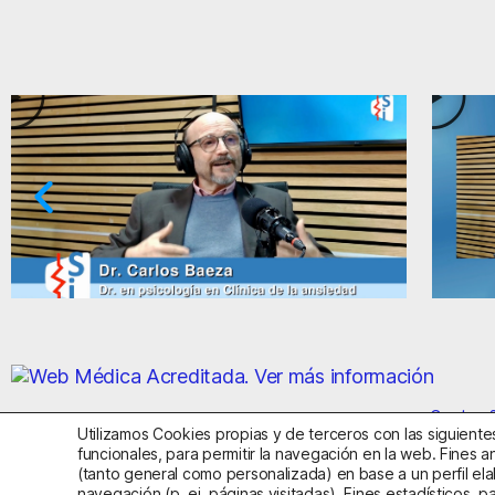
aradojas de la ansiedad y el miedo
Ansiedad
Centro S
Utilizamos Cookies propias y de terceros con las siguientes
funcionales, para permitir la navegación en la web. Fines an
(tanto general como personalizada) en base a un perfil ela
Aviso Legal
Política de Privac
navegación (p. ej. páginas visitadas). Fines estadísticos, p