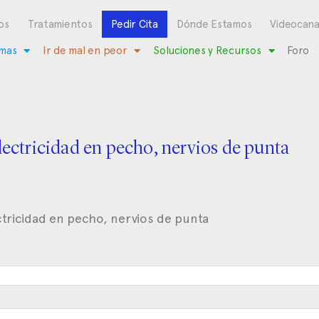
os
Tratamientos
Pedir Cita
Dónde Estamos
Videocana
mas
Ir de mal en peor
Soluciones y Recursos
Foro
lectricidad en pecho, nervios de punta
tricidad en pecho, nervios de punta