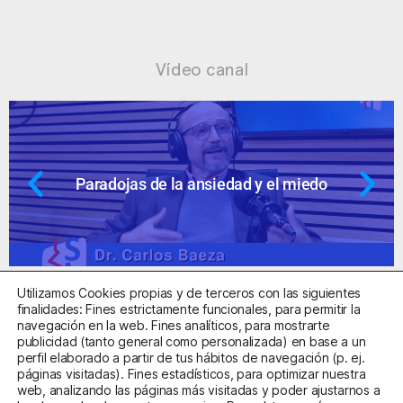
Vídeo canal
Paradojas de la ansiedad y el miedo
Utilizamos Cookies propias y de terceros con las siguientes
finalidades: Fines estrictamente funcionales, para permitir la
navegación en la web. Fines analíticos, para mostrarte
publicidad (tanto general como personalizada) en base a un
perfil elaborado a partir de tus hábitos de navegación (p. ej.
Centro Sanitario Autorizado con el código E08737002
páginas visitadas). Fines estadísticos, para optimizar nuestra
web, analizando las páginas más visitadas y poder ajustarnos a