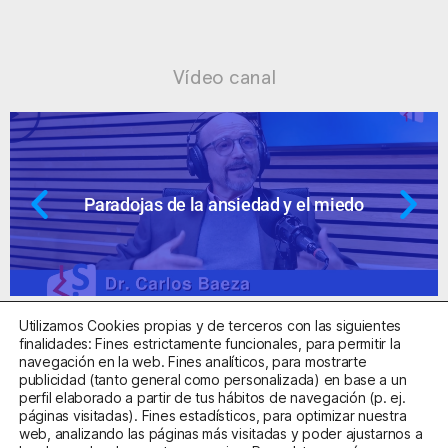
Vídeo canal
Paradojas de la ansiedad y el miedo
Utilizamos Cookies propias y de terceros con las siguientes
finalidades: Fines estrictamente funcionales, para permitir la
navegación en la web. Fines analíticos, para mostrarte
publicidad (tanto general como personalizada) en base a un
perfil elaborado a partir de tus hábitos de navegación (p. ej.
Centro Sanitario Autorizado con el código E08737002
páginas visitadas). Fines estadísticos, para optimizar nuestra
web, analizando las páginas más visitadas y poder ajustarnos a