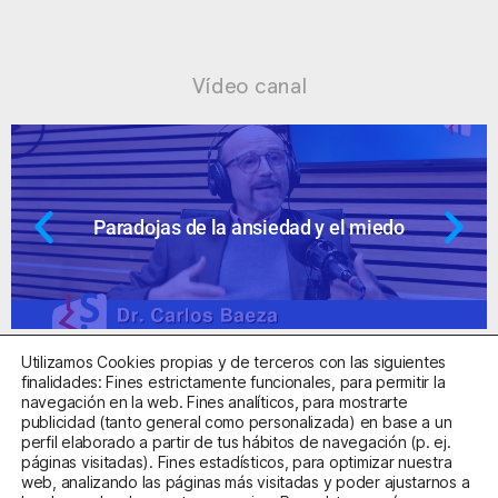
Vídeo canal
Paradojas de la ansiedad y el miedo
Utilizamos Cookies propias y de terceros con las siguientes
finalidades: Fines estrictamente funcionales, para permitir la
navegación en la web. Fines analíticos, para mostrarte
publicidad (tanto general como personalizada) en base a un
perfil elaborado a partir de tus hábitos de navegación (p. ej.
Centro Sanitario Autorizado con el código E08737002
páginas visitadas). Fines estadísticos, para optimizar nuestra
web, analizando las páginas más visitadas y poder ajustarnos a