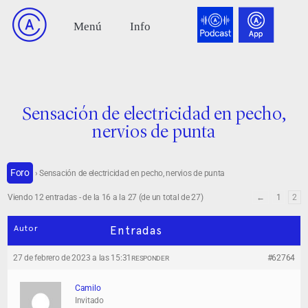
Sensación de electricidad en pecho,
nervios de punta
Foro
›
Sensación de electricidad en pecho, nervios de punta
Viendo 12 entradas - de la 16 a la 27 (de un total de 27)
←
1
2
Autor
Entradas
27 de febrero de 2023 a las 15:31
#62764
RESPONDER
Camilo
Invitado