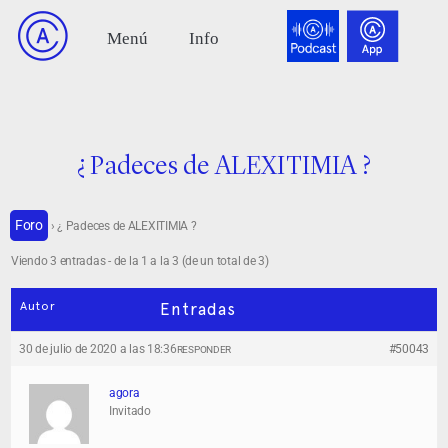
¿ Padeces de ALEXITIMIA ?
Foro
›
¿ Padeces de ALEXITIMIA ?
Viendo 3 entradas - de la 1 a la 3 (de un total de 3)
Autor
Entradas
30 de julio de 2020 a las 18:36
#50043
RESPONDER
agora
Invitado