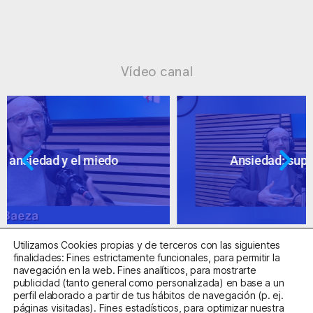
Vídeo canal
Ansiedad: supuestos cuestionables
Utilizamos Cookies propias y de terceros con las siguientes
finalidades: Fines estrictamente funcionales, para permitir la
navegación en la web. Fines analíticos, para mostrarte
publicidad (tanto general como personalizada) en base a un
perfil elaborado a partir de tus hábitos de navegación (p. ej.
Centro Sanitario Autorizado con el código E08737002
páginas visitadas). Fines estadísticos, para optimizar nuestra