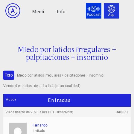
Miedo por latidos irregulares +
palpitaciones + insomnio
Foro
›
Miedo por latidos irregulares + palpitaciones + insomnio
Viendo 4 entradas - de la 1 a la 4 (de un total de 4)
Autor
Entradas
28 de marzo de 2020 a las 11:13
#48863
RESPONDER
Fernando
Invitado