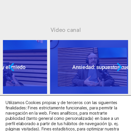
Vídeo canal
Ansiedad: supuestos cuestionables
Utilizamos Cookies propias y de terceros con las siguientes
finalidades: Fines estrictamente funcionales, para permitir la
navegación en la web. Fines analíticos, para mostrarte
publicidad (tanto general como personalizada) en base a un
perfil elaborado a partir de tus hábitos de navegación (p. ej.
Centro Sanitario Autorizado con el código E08737002
páginas visitadas). Fines estadísticos, para optimizar nuestra