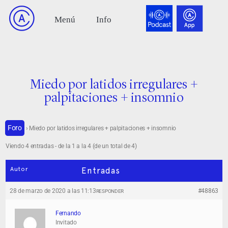
Miedo por latidos irregulares +
palpitaciones + insomnio
Foro
›
Miedo por latidos irregulares + palpitaciones + insomnio
Viendo 4 entradas - de la 1 a la 4 (de un total de 4)
Autor
Entradas
28 de marzo de 2020 a las 11:13
#48863
RESPONDER
Fernando
Invitado