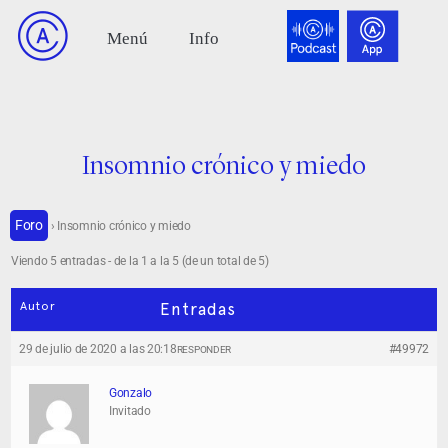
Insomnio crónico y miedo
Foro
›
Insomnio crónico y miedo
Viendo 5 entradas - de la 1 a la 5 (de un total de 5)
Autor
Entradas
29 de julio de 2020 a las 20:18
#49972
RESPONDER
Gonzalo
Invitado