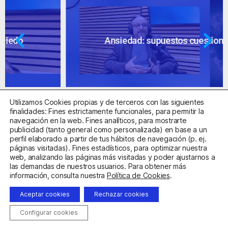
Ansiedad: supuestos cuestionables
Utilizamos Cookies propias y de terceros con las siguientes
finalidades: Fines estrictamente funcionales, para permitir la
navegación en la web. Fines analíticos, para mostrarte
publicidad (tanto general como personalizada) en base a un
perfil elaborado a partir de tus hábitos de navegación (p. ej.
Centro Sanitario Autorizado con el código E08737002
páginas visitadas). Fines estadísticos, para optimizar nuestra
web, analizando las páginas más visitadas y poder ajustarnos a
las demandas de nuestros usuarios. Para obtener más
Aviso Legal
Política de Privacidad
Política de Cookies
información, consulta nuestra
Política de Cookies
.
Condiciones Generales de Contratación
Aceptar cookies
Rechazar cookies
Clínica de la Ansiedad. Teléfonos:
932263020
y
918299392
.
Correo:
info@clinicadeansiedad.com
Configurar cookies