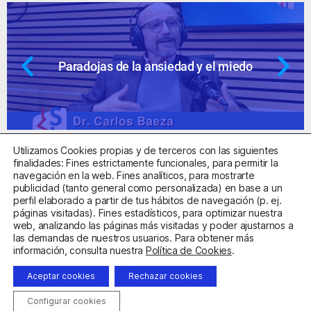
nsiedad y el miedo
Ansiedad: supuest
Utilizamos Cookies propias y de terceros con las siguientes
finalidades: Fines estrictamente funcionales, para permitir la
navegación en la web. Fines analíticos, para mostrarte
publicidad (tanto general como personalizada) en base a un
perfil elaborado a partir de tus hábitos de navegación (p. ej.
Centro Sanitario Autorizado con el código E08737002
páginas visitadas). Fines estadísticos, para optimizar nuestra
web, analizando las páginas más visitadas y poder ajustarnos a
las demandas de nuestros usuarios. Para obtener más
Aviso Legal
Política de Privacidad
Política de Cookies
información, consulta nuestra
Política de Cookies
.
Condiciones Generales de Contratación
Aceptar cookies
Rechazar cookies
Clínica de la Ansiedad. Teléfonos:
932263020
y
918299392
.
Correo:
info@clinicadeansiedad.com
Configurar cookies