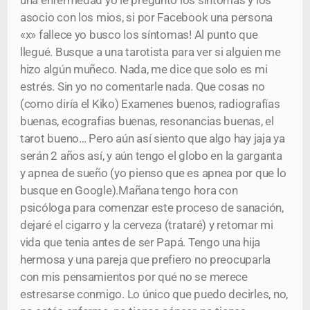
una enfermedad yo le pregunto los síntomas y los
asocio con los mios, si por Facebook una persona
«x» fallece yo busco los síntomas! Al punto que
llegué. Busque a una tarotista para ver si alguien me
hizo algún muñeco. Nada, me dice que solo es mi
estrés. Sin yo no comentarle nada. Que cosas no
(como diría el Kiko) Examenes buenos, radiografías
buenas, ecografias buenas, resonancias buenas, el
tarot bueno… Pero aún así siento que algo hay jaja ya
serán 2 años así, y aún tengo el globo en la garganta
y apnea de sueño (yo pienso que es apnea por que lo
busque en Google).Mañana tengo hora con
psicóloga para comenzar este proceso de sanación,
dejaré el cigarro y la cerveza (trataré) y retomar mi
vida que tenia antes de ser Papá. Tengo una hija
hermosa y una pareja que prefiero no preocuparla
con mis pensamientos por qué no se merece
estresarse conmigo. Lo único que puedo decirles, no,