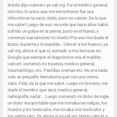
donde dije «cáncer» ya vali vrg. Fuí al medico general,
otorrino, lo unico que me encontraron fue una
infección en la nariz, rinitis, pero no cáncer. De la que
me salve! Luego de eso recordé que hace años había
sufrido un golpe en la pierna, justo en el hueso, y
comenzó nuevamente mi miedo! Por eso me duele el
brazo, la pierna y la espalda… Cáncer a los huesos, ya
vali vrg, ahora sí que sí, sumado a mis lecturas en
Google que siempre el diagnóstico era el maldito
cáncer!, comenzó mi travesía, medico general,
traumatólogo, etc. Pastillas cremas etc. No era nada
solo un pequeño hematoma que con una crema
sanó. Feliz, de la que me salvé. Luego mi hombro, me
duele el hombro que será, medico general,
radiografía, nada! … Luego comenzó mi dolor de ingle,
un dolor insoportable que me tomaba las nalgas, los
muslos y los testículos, me tocaba mis testículos y
los sentía raro. Ya, ahora sí ya vali vrg, tengo cáncer a