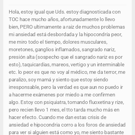
Hola, estoy igual que Uds. estoy diagnosticada con
TOC hace mucho años, afortunadamente lo llevo
bien, PERO ultimamente a raiz de muchos problemas
mi ansiedad está desbordada y la hipocondría peor,
me miro todo el tiempo, dolores musculares,
moretones, ganglios inflamados, sangrado nariz,
presión alta (sospecho que el sangrado nariz es por
esto), taquicardias, mareos, vertigo y un interminable
etc. lo peor es que no voy al médico, me da terror, me
paralizo, soy mamá y siento que estoy siendo
irresponsable, pero la verdad es que aun no puedo ir
a hacerme exámenes por miedo a me confirmen
algo. Estoy con psiquiatra, tomando fluoxetina y rize,
pero recien llevo 1 mes, el tto tarda mucho más en
hacer efecto. Cuando me dan estas crisis de
ansiedad e hipocondria corro a los foros de ansiedad
para ver si alguien está como yo, me siento bastante