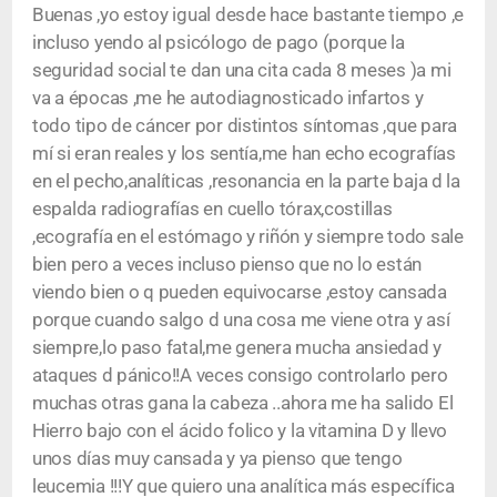
Buenas ,yo estoy igual desde hace bastante tiempo ,e
incluso yendo al psicólogo de pago (porque la
seguridad social te dan una cita cada 8 meses )a mi
va a épocas ,me he autodiagnosticado infartos y
todo tipo de cáncer por distintos síntomas ,que para
mí si eran reales y los sentía,me han echo ecografías
en el pecho,analíticas ,resonancia en la parte baja d la
espalda radiografías en cuello tórax,costillas
,ecografía en el estómago y riñón y siempre todo sale
bien pero a veces incluso pienso que no lo están
viendo bien o q pueden equivocarse ,estoy cansada
porque cuando salgo d una cosa me viene otra y así
siempre,lo paso fatal,me genera mucha ansiedad y
ataques d pánico!!A veces consigo controlarlo pero
muchas otras gana la cabeza ..ahora me ha salido El
Hierro bajo con el ácido folico y la vitamina D y llevo
unos días muy cansada y ya pienso que tengo
leucemia !!!Y que quiero una analítica más específica