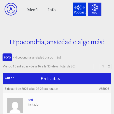
Hipocondría, ansiedad o algo más?
Foro
›
Hipocondría, ansiedad o algo más?
Viendo 15 entradas - de la 16 a la 30 (de un total de 30)
←
1
2
Autor
Entradas
5 de abril de 2024 a las 08:23
#65006
RESPONDER
Sofi
Invitado