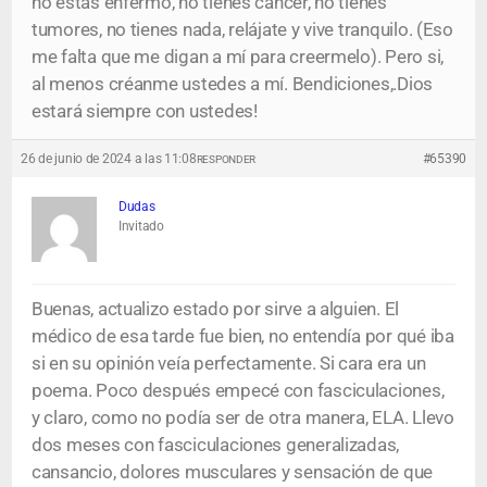
no estás enfermo, no tienes cáncer, no tienes
tumores, no tienes nada, relájate y vive tranquilo. (Eso
me falta que me digan a mí para creermelo). Pero si,
al menos créanme ustedes a mí. Bendiciones,.Dios
estará siempre con ustedes!
26 de junio de 2024 a las 11:08
#65390
RESPONDER
Dudas
Invitado
Buenas, actualizo estado por sirve a alguien. El
médico de esa tarde fue bien, no entendía por qué iba
si en su opinión veía perfectamente. Si cara era un
poema. Poco después empecé con fasciculaciones,
y claro, como no podía ser de otra manera, ELA. Llevo
dos meses con fasciculaciones generalizadas,
cansancio, dolores musculares y sensación de que