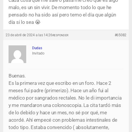
cada cosa que me sale o pasa me creo que es algo
malo, es un sin vivir. De momento todo lo que he
pensado no ha sido así pero temo el día que algún
día si lo sea 😭
23 de abril de 2024 a las 14:26
#65082
RESPONDER
Dudas
Invitado
Buenas.
Es la primera vez que escribo en un foro. Hace 2
meses fui padre (primerizo). Hace un año fui al
médico por sangrados rectales. No le di importancia
y me mandaron una colonoscopia. La cita tardó más
de lo debido y hace un mes, no sé por qué, me
acordé. Ahí empecé con problemas intestinales de
todo tipo. Estaba convencido ( absolutamente,