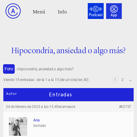
Hipocondría, ansiedad o algo más?
Foro
›
Hipocondría, ansiedad o algo más?
Viendo 15 entradas - de la 1 a la 15 (de un total de 30)
1
2
→
Autor
Entradas
24 de febrero de 2023 a las 15:45
#62757
RESPONDER
Ana
Invitado