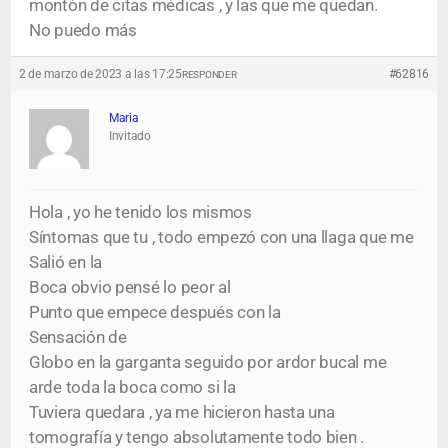
montón de citas médicas , y las que me quedan.
No puedo más
2 de marzo de 2023 a las 17:25
#62816
RESPONDER
Maria
Invitado
Hola , yo he tenido los mismos
Síntomas que tu , todo empezó con una llaga que me
Salió en la
Boca obvio pensé lo peor al
Punto que empece después con la
Sensación de
Globo en la garganta seguido por ardor bucal me
arde toda la boca como si la
Tuviera quedara , ya me hicieron hasta una
tomografía y tengo absolutamente todo bien .