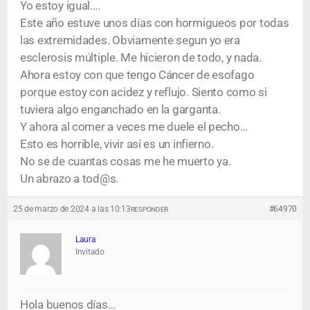
Yo estoy igual….
Este año estuve unos días con hormigueos por todas
las extremidades. Obviamente segun yo era
esclerosis múltiple. Me hicieron de todo, y nada.
Ahora estoy con que tengo Cáncer de esofago
porque estoy con acidez y reflujo. Siento como si
tuviera algo enganchado en la garganta.
Y ahora al comer a veces me duele el pecho…
Esto es horrible, vivir así es un infierno.
No se de cuantas cosas me he muerto ya.
Un abrazo a tod@s.
25 de marzo de 2024 a las 10:13
#64970
RESPONDER
Laura
Invitado
Hola buenos días…