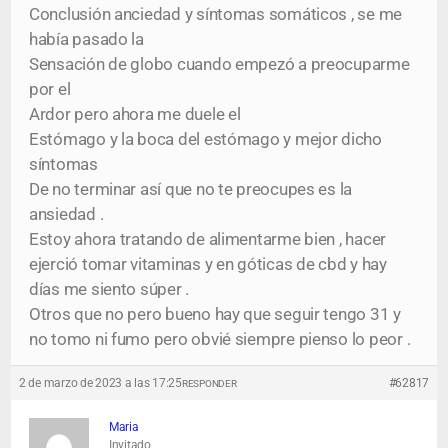
Conclusión anciedad y síntomas somáticos , se me
había pasado la
Sensación de globo cuando empezó a preocuparme
por el
Ardor pero ahora me duele el
Estómago y la boca del estómago y mejor dicho
síntomas
De no terminar así que no te preocupes es la
ansiedad .
Estoy ahora tratando de alimentarme bien , hacer
ejerció tomar vitaminas y en góticas de cbd y hay
días me siento súper .
Otros que no pero bueno hay que seguir tengo 31 y
no tomo ni fumo pero obvié siempre pienso lo peor .
2 de marzo de 2023 a las 17:25
#62817
RESPONDER
Maria
Invitado