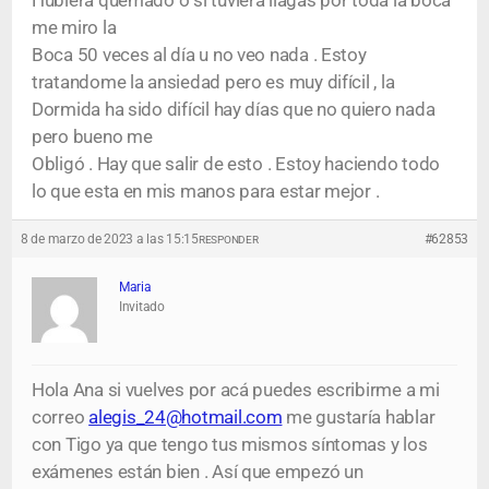
Hubiera quemado o si tuviera llagas por toda la boca
me miro la
Boca 50 veces al día u no veo nada . Estoy
tratandome la ansiedad pero es muy difícil , la
Dormida ha sido difícil hay días que no quiero nada
pero bueno me
Obligó . Hay que salir de esto . Estoy haciendo todo
lo que esta en mis manos para estar mejor .
8 de marzo de 2023 a las 15:15
#62853
RESPONDER
Maria
Invitado
Hola Ana si vuelves por acá puedes escribirme a mi
correo
alegis_24@hotmail.com
me gustaría hablar
con Tigo ya que tengo tus mismos síntomas y los
exámenes están bien . Así que empezó un